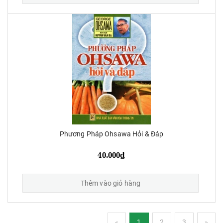
Phương Pháp Ohsawa Hỏi & Đáp
40.000₫
Thêm vào giỏ hàng
«
1
2
3
»