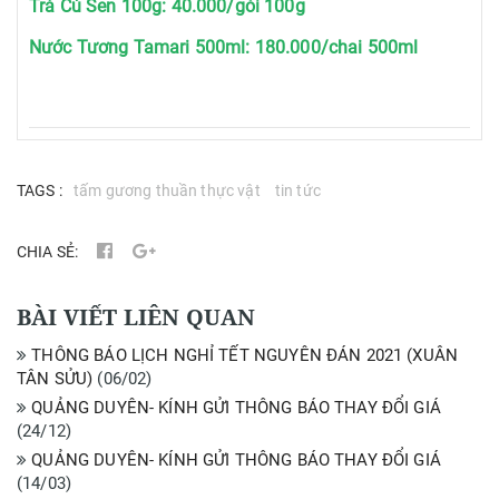
Trà Củ Sen 100g: 40.000/gói 100g
Nước Tương Tamari 500ml: 180.000/chai 500ml
TAGS :
tấm gương thuần thực vật
tin tức
CHIA SẺ:
BÀI VIẾT LIÊN QUAN
THÔNG BÁO LỊCH NGHỈ TẾT NGUYÊN ĐÁN 2021 (XUÂN
TÂN SỬU)
(
06/02
)
QUẢNG DUYÊN- KÍNH GỬI THÔNG BÁO THAY ĐỔI GIÁ
(
24/12
)
QUẢNG DUYÊN- KÍNH GỬI THÔNG BÁO THAY ĐỔI GIÁ
(
14/03
)