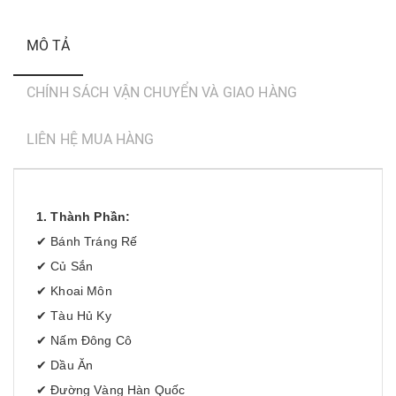
MÔ TẢ
CHÍNH SÁCH VẬN CHUYỂN VÀ GIAO HÀNG
LIÊN HỆ MUA HÀNG
1. Thành Phần:
✔ Bánh Tráng Rế
✔ Củ Sắn
✔ Khoai Môn
✔ Tàu Hủ Ky
✔ Nấm Đông Cô
✔ Dầu Ăn
✔ Đường Vàng Hàn Quốc