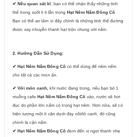
✔ Nếu quan sát kĩ
, bạn có thể nhận thấy những tinh
thể trong suốt li ti lẫn trong
Hạt Nêm Nấm Đông Cô
.
Bạn có thể an tâm vì đây chính là những tinh thể đường
được xay nhuyễn thành hạt trộn chung với nấm.
2. Hướng Dẫn Sử Dụng:
✔
Hạt Nêm Nấm Đông Cô
có thể dùng để nêm nếm
cho tất cả các món ăn.
✔ Với món canh,
khi nước đang trong, nếu bạn bỏ 1
muỗng cafe
Hạt Nêm Nấm Đông Cô
vào, nước sẽ hơi
đục do phần lớn nấm có trong hạt nêm. Hơn nữa, sẽ có
hiện tượng một ít cặn dưới đáy nồi/tô canh, đó cũng
chính là cặn nấm.
✔
Hạt Nêm Nấm Đông Cô
đem đến vị ngọt thanh nhẹ