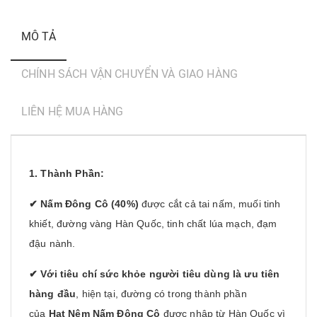
MÔ TẢ
CHÍNH SÁCH VẬN CHUYỂN VÀ GIAO HÀNG
LIÊN HỆ MUA HÀNG
1. Thành Phần:
✔
Nấm Đông Cô
(40%)
được cắt cả tai nấm, muối tinh
khiết, đường vàng Hàn Quốc, tinh chất lúa mạch, đạm
đậu nành.
✔
Với tiêu chí sức khỏe người tiêu dùng là ưu tiên
hàng đầu
, hiện tại, đường có trong thành phần
của
Hạt Nêm Nấm Đông Cô
được nhập từ Hàn Quốc vì