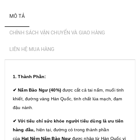
MÔ TẢ
CHÍNH SÁCH VẬN CHUYỂN VÀ GIAO HÀNG
LIÊN HỆ MUA HÀNG
1. Thành Phần:
✔
Nấm Bào Ngư
(40%)
được cắt cả tai nấm, muối tinh
khiết, đường vàng Hàn Quốc, tinh chất lúa mạch, đạm
đậu nành.
✔ Với tiêu chí sức khỏe người tiêu dùng là ưu tiên
hàng đầu,
hiện tại, đường có trong thành phần
của
Hạt Nêm Nấm Bào Ngư
được nhập từ Hàn Quốc vì