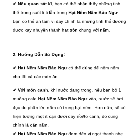
✔ Nếu quan sát kĩ,
bạn có thể nhận thấy những tinh
thể trong suốt li ti lẫn trong
Hạt Nêm Nấm Bào Ngư
.
Bạn có thể an tâm vì đây chính là những tinh thể đường
được xay nhuyễn thành hạt trộn chung với nấm.
2. Hướng Dẫn Sử Dụng:
✔
Hạt Nêm Nấm Bào Ngư
có thể dùng để nêm nếm
cho tất cả các món ăn.
✔ Với món canh,
khi nước đang trong, nếu bạn bỏ 1
muỗng cafe
Hạt Nêm Nấm Bào Ngư
vào, nước sẽ hơi
đục do phần lớn nấm có trong hạt nêm. Hơn nữa, sẽ có
hiện tượng một ít cặn dưới đáy nồi/tô canh, đó cũng
chính là cặn nấm.
✔
Hạt Nêm Nấm Bào Ngư
đem đến vị ngọt thanh nhẹ